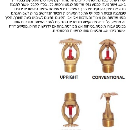
יש לדעת כי במדינת ישראל קיימים תקנות וחוקים מפורטים העוסקים בבטיחות
באש, אשר נועדו למנוע נזקי שריפה לנפש ורכוש. לכן, בכדי לקבל אישור למבנה
חדש או רישיון לעסקים יש צורך באישורי כיבוי אש מתאימים. האישורים יבטיחו
שבמבנה ובבית העסק יש את כל המערכות והציוד הנדרשים בחוק לשם הגנתם
מפני שרפות, וכן שציוד ומערכות אלו אכן תקינים וזמינים לשימוש בעת הצורך. הליך
זה מבוצע על ידי אנשי מקצוע מוסמכים המגיעים לאתר המיועד וסורקים אותו,
מכינים עבורו תוכנית בטיחות אש מפורטת בהתאם לדרישות החוק, מפיקים דו"ח
אישור כיבוי אש, ומגישים אותו לרשויות הרלוונטיות.