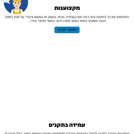
מקצוענות
החלטתם אם כך להתקין ציוד כיבוי אש בעבודה, בבית, בעסק או במקום ציבורי על מנת לספק
הגנה ואמצעי טיפול במצב מסכן חיים. כאשר מדובר בחיי...
המשך לקרוא
עמידה בתקנים
המודעות והצורך למנוע ולטפל בשריפות הובילה לפיתוחים בתחום בטיחות האש, כולל מערכות