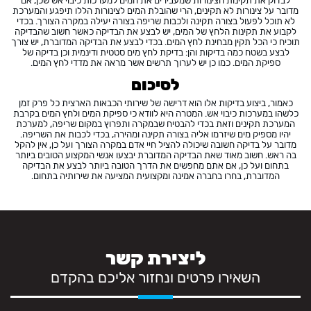
לבדוק את תקינות הצינורות שמעבירים את המים למערכות כיבוי אש שכן, אם
מדובר על צינורות לא תקינים, הרי שהובלת המים לצינורות הללו תיפגע והמערכת
לא תוכל לפעול בצורה תקינה ולכבות שריפה בצורה יעילה במקרה הצורך. בכדי
לקבוע את תקינות הלחץ של המים, יש לבצע את הבדיקה כאשר חשוב שהבדיקה
תוכיח כי הכל תקין מבחינת לחץ המים. בכדי לבצע את הבדיקה המדוברת, יש צורך
לבצע בשטח כמה בדיקות והן: בדיקת לחץ מים סטטית ודינמית וכן בדיקה של
ספיקת המים. כמו כן יש לערוך תרשים אשר מראה את מדדי לחץ המים.
לסיכום
כאמור, ביצוע בדיקות אלו הוא דרישה של שירותי הכבאות הארצית כל פרק זמן
כלשהו במערכות כיבוי אש. המטרה היא לוודא כי ספיקת המים ולחץ המים בקרבת
המערכת תקינים וזאת בכדי להבטיח שבמקרה ותפרוץ במקום שריפה, למערכת
יהיו מספיק מים שיזרמו אליה בצורה תקינה ומהירה, בכדי לכבות את השריפה.
מדובר על בדיקה חשובה שיכולה להציל חיי אדם במקרה הצורך ועל כן, אין להקל
בה ראש. חשוב מאוד שאת הבדיקה המדוברת יבצעו אנשי המקצוע הטובים ביותר
בתחום ועל כן, אם אתם מחפשים את הדרך הטובה ביותר לבצע את הבדיקה
המדוברת, בחרו בחברה אמינה ומקצועית המציעה את שירותיה בתחום.
ליצירת קשר
השאירו פרטים ונחזור אליכם בהקדם