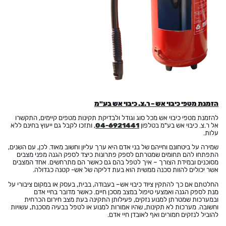
הזמנת מטפי כיבוי אש – ר.צ. כיבוי אש בע"מ
להזמנת מטפי כיבוי אש מכל סוג וגודל ולבדיקת תקינות מטפים קיימים, התקשרו
אל ר.צ. כיבוי אש בע"מ בטלפון
04-6921441
, ותזכו לקבל גם ייעוץ בחינם ללא
עלות.
שמירה על ביטחונם וחייהם של בני אדם היא ערך עליון וחשוב מאוד. לכן, עם השנים,
התפתחו להם תחומים שמטרתם לספק פתרונות כיצד לספק הגנה מפני מצבים
מסוכנים ובמידת הצורך – איך לטפל בהם גם כאשר הם מתרחשים. אחד המצבים
אשר יכולים להוות סכנה ממשית הוא בעת דליקה של אש- קטנה כגדולה.
החלטתם אם כך להתקין ציוד כיבוי אש– בעבודה, בבית, בעסק או במקום ציבורי על
מנת לספק הגנה ואמצעי טיפול במצב מסכן חיים. כאשר מדובר בחיי אדם
ובמערכות שמטרתן למנוע נזקים, פעילותן התקינה בעת מצב חירום הכרחית
וחשובה. מערכות לא תקינות, שהיו אמורות למנוע או לטפל בבעיה מסכנת, עשויות
להוביל לנזקים חמורים ואף לאובדן חיי אדם.