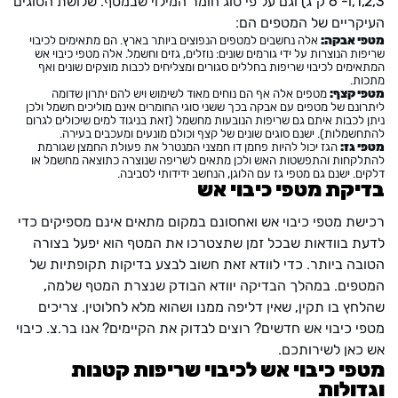
1,2,3,ו- 6 ק"ג) וגם על פי סוג חומר המילוי שבמטף. שלושת הסוגים
העיקריים של המטפים הם:
מטפי אבקה:
אלה נחשבים למטפים הנפוצים ביותר בארץ. הם מתאימים לכיבוי
שריפות הנוצרות על ידי גורמים שונים: נוזלים, גזים וחשמל. אלה מטפי כיבוי אש
המתאימים לכיבוי שריפות בחללים סגורים ומצליחים לכבות מוצקים שונים ואף
מתכות.
מטפי קצף:
מטפים אלה אף הם נוחים מאוד לשימוש ויש להם יתרון שדומה
ליתרונם של מטפים עם אבקה בכך ששני סוגי החומרים אינם מוליכים חשמל ולכן
ניתן לכבות איתם גם שריפות הנובעות מחשמל (זאת בניגוד למים שיכולים לגרום
להתחשמלות). ישנם סוגים שונים של קצף וכולם מונעים ומעכבים בעירה.
מטפי גז:
הגז יכול להיות פחמן דו חמצני המנטרל את פעולת החמצן שגורמת
להתלקחות והתפשטות האש ולכן מתאים לשריפה שנוצרה כתוצאה מחשמל או
דלקים. ישנם גם מטפי גז עם הלוגן, הנחשב ידידותי לסביבה.
בדיקת מטפי כיבוי אש
רכישת מטפי כיבוי אש ואחסונם במקום מתאים אינם מספיקים כדי
לדעת בוודאות שבכל זמן שתצטרכו את המטף הוא יפעל בצורה
הטובה ביותר. כדי לוודא זאת חשוב לבצע בדיקות תקופתיות של
המטפים. במהלך הבדיקה יוודא הבודק שנצרת המטף שלמה,
שהלחץ בו תקין, שאין דליפה ממנו ושהוא מלא לחלוטין. צריכים
מטפי כיבוי אש חדשים? רוצים לבדוק את הקיימים? אנו בר.צ. כיבוי
אש כאן לשירותכם.
מטפי כיבוי אש לכיבוי שריפות קטנות
וגדולות