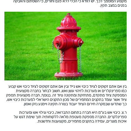
מקצוע המוסמך לכך. יש לוודא כי הכלי ללא פגם וחורים, כי השסתום והאבקה
בפנים במצב תקין.
בין אם אתם זקוקים לציוד כיבוי אש נייד ובין אם אתם זקוקים לציוד כיבוי אש קבוע
כמו ספרינקלרים או מערכות לזיהוי עשן ואש, חשוב לבחור בחברה מקצועית
המספקת ציוד מתקדם, מתחזקת ומתקינה ציוד זה. בנוסף, חברה מקצועית תספק
ציוד אשר עומד בתקנים המחמירים של מכון התקנים הישראלי למערכות כיבוי אש,
כך שתדעו שבמקרה חירום הציוד יעבוד בצורה תקינה ויימנע נזק ואסון.
ר.צ. כיבוי אש בע"מ היא חברה בתחום התברואה, כיבוי וגילוי אש ומערכות
ספרינלקרים. החברה מספקת מעטפת מלאה ללקוחותיה תוך שימת דגש על
איכות מוצרים, עמידה בתקנים מחמירים, מקצוענות וחדשנות.