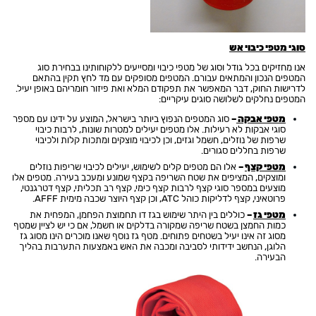
סוגי מטפי כיבוי אש
אנו מחזיקים בכל גודל וסוג של מטפי כיבוי ומסייעים ללקוחותינו בבחירת סוג
המטפים הנכון והמתאים עבורם. המטפים מסופקים עם מד לחץ תקין בהתאם
לדרישות החוק, דבר המאפשר את תפקודם המלא ואת פיזור חומריהם באופן יעיל.
המטפים נחלקים לשלושה סוגים עיקריים:
מטפי אבקה
–
סוג המטפים הנפוץ ביותר בישראל, המוצע על ידינו עם מספר
סוגי אבקות לא רעילות. אלו מטפים יעילים למטרות שונות, לרבות כיבוי
שרפות של נוזלים, חשמל וגזים, וכן לכיבוי מוצקים ומתכות קלות ולכיבוי
שרפות בחללים סגורים.
מטפי קצף
–
אלו הם מטפים קלים לשימוש, יעילים לכיבוי שריפות נוזלים
ומוצקים, המציפים את שטח השריפה בקצף שמונע ומעכב בעירה. מטפים אלו
מוצעים במספר סוגי קצף לרבות קצף כימי, קצף רב תכליתי, קצף דטרגנטי,
פרוטאיני, קצף לדליקות כוהל ATC, וכן קצף היוצר שכבה מימית AFFF.
מטפי גז
–
כוללים בין היתר שימוש בגז דו תחמוצת הפחמן, המפחית את
כמות החמצן בשטח שריפה שמקורה בדלקים או חשמל, אם כי יש לציין שמטף
מסוג זה אינו יעיל בשטחים פתוחים. מטף גז נוסף שאנו מוכרים הינו מסוג גז
הלוגן, הנחשב ידידותי לסביבה ומכבה את האש באמצעות התערבות בהליך
הבעירה.