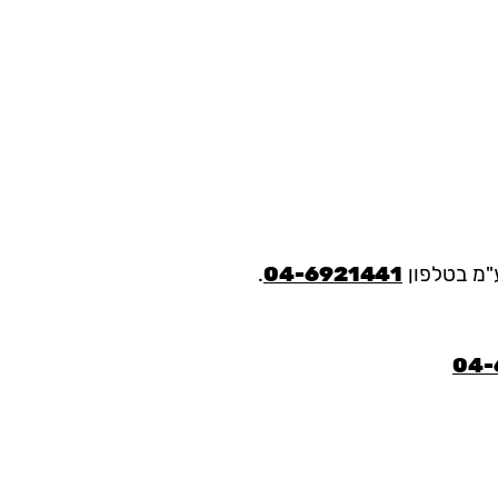
ע"מ בטלפון
04-6921441
.
04-