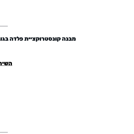
מבנה קונסטרוקציית פלדה בגובה 13.50 עם גג פנל מבודד דו שיפועי וקיר גל
השירו