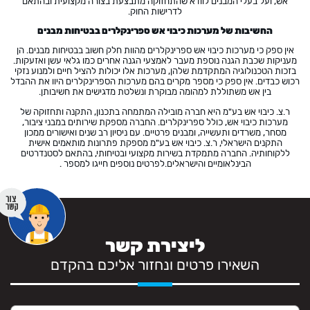
אש, ועל בעלי המבנים לוודא שהתחזוקה מתבצעת בצורה מקצועית ובהתאם
לדרישות החוק.
החשיבות של מערכות כיבוי אש ספרינקלרים בבטיחות מבנים
אין ספק כי מערכות כיבוי אש ספרינקלרים מהוות חלק חשוב בבטיחות מבנים. הן
מעניקות שכבת הגנה נוספת מעבר לאמצעי הגנה אחרים כמו גלאי עשן ואזעקות.
בזכות הטכנולוגיה המתקדמת שלהן, מערכות אלו יכולות להציל חיים ולמנוע נזקי
רכוש כבדים. אין ספק כי מספר מקרים בהם מערכות הספרינקלרים היוו את ההבדל
בין אש משתוללת למהומה מבוקרת ונשלטת מדגישים את חשיבותן.
ר.צ. כיבוי אש בע"מ היא חברה מובילה המתמחה בתכנון, התקנה ותחזוקה של
מערכות כיבוי אש, כולל ספרינקלרים. החברה מספקת שירותים במבני ציבור,
מסחר, משרדים ותעשייה, ומבנים פרטיים. עם ניסיון רב שנים ואישורים ממכון
התקנים הישראלי, ר.צ. כיבוי אש בע"מ מספקת פתרונות מותאמים אישית
ללקוחותיה. החברה מתמקדת בשירות מקצועי ובטיחותי, בהתאם לסטנדרטים
הבינלאומיים והישראלים.לפרטים נוספים חייגו למספר
.
ליצירת קשר
השאירו פרטים ונחזור אליכם בהקדם