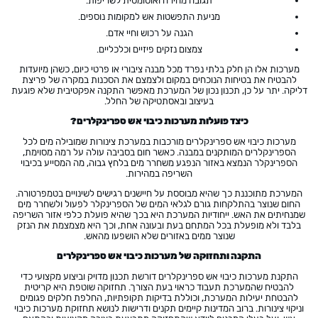
תגובה מהירה ואוטומטית לשריפות.
מניעת התפשטות אש למקומות נוספים.
הגנה על רכוש וחיי אדם.
צמצום נזקים פיזיים וכלכליים.
מערכות אלו הן חלק בלתי נפרד מכל מבנה ציבורי או פרטי כיום, כשהן מיועדות
להבטיח את בטיחות הנוכחים במקום ולצמצם את הסכנות במקרה של פריצת
דליקה. יתר על כן, תכנון נכון של המערכת מאפשר התקנה אפקטיבית שלא פוגעת
בעיצוב ובאסתטיקה של החלל.
כיצד פועלות מערכות כיבוי אש ספרינקלרים?
מערכות כיבוי אש ספרינקלרים מורכבות במערכת צינורות שמובילה מים לכל
הספרינקלרים המותקנים במבנה. כאשר חום בסביבה עולה על רמה מסוימת,
הספרינקלר הנמצא באזור הנפגע משחרר מים בלחץ גבוה, מה המסייע בכיבוי
השריפה במהירות.
המערכת מתוכננת כך שהיא מבוססת על חיישנים רגישים לשינויים בטמפרטורה.
החום שנוצר בהתלקחות גורם לגלאי המים של הספרינקלר לפעול ולשחרר מים
שמנחיתים את האש. ייחודיות המערכת היא בכך שהיא פועלת כלפי אזור השריפה
בלבד ולא מופעלת בכל המתחם בעת ובעונה אחת, וכך היא מצמצמת את הנזק
שנוצר ממים באזורים שלא הושפעו מהאש.
התקנה ותחזוקה של מערכות כיבוי אש ספרינקלרים
התקנת מערכות כיבוי אש ספרינקלרים דורשת תכנון מדויק וביצוע מקצועי כדי
להבטיח שהמערכת תעבוד כראוי בעת הצורך. תחזוקה שוטפת היא קריטית
להבטחת יעילות המערכת, וכוללת בדיקות תקופתיות, החלפת חלקים פגומים
וניקוי צינורות. ברוב המדינות קיימים תקנים ודרישות לנושא תחזוקת מערכות כיבוי